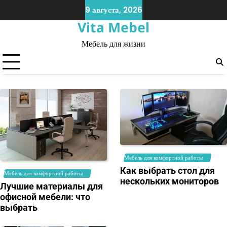
Skip
9 августа, 2026
to
Vita Mebel
content
Мебель для жизни
Мебель для комфортной работы
Как выбрать стол для
Мебель для комфортной работы
нескольких мониторов
Лучшие материалы для
офисной мебели: что
выбрать